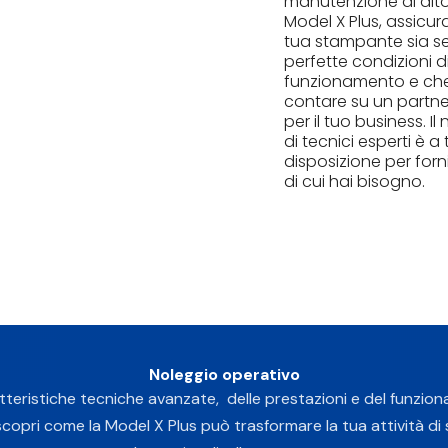
manutenzione di alto 
Model X Plus, assicur
tua stampante sia s
perfette condizioni d
funzionamento e ch
contare su un partne
per il tuo business. I
di tecnici esperti è a
disposizione per forni
di cui hai bisogno.
Noleggio operativo
tteristiche tecniche avanzate, delle prestazioni e del
funzio
opri come la Model X Plus può trasformare la tua attività di 