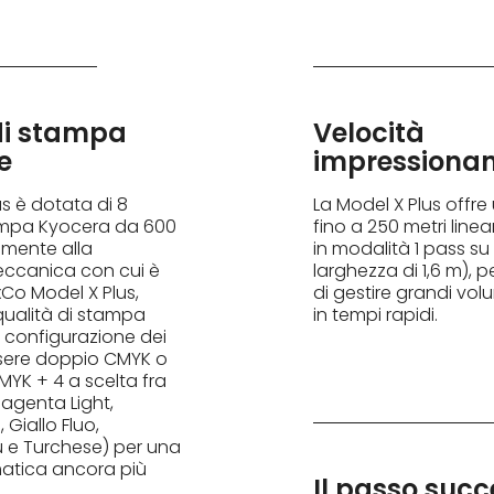
di stampa
Velocità
e
impressiona
us è dotata di 8
La Model X Plus offre
tampa Kyocera da 600
fino a 250 metri linear
tamente alla
in modalità 1 pass su
eccanica con cui è
larghezza di 1,6 m), 
xCo Model X Plus,
di gestire grandi vol
qualità di stampa
in tempi rapidi.
a configurazione dei
ssere doppio CMYK o
MYK + 4 a scelta fra
Magenta Light,
Giallo Fluo,
u e Turchese) per una
tica ancora più
Il passo succ