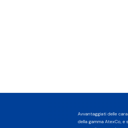
Avvantaggiati delle cara
della gamma AtexCo, e sc