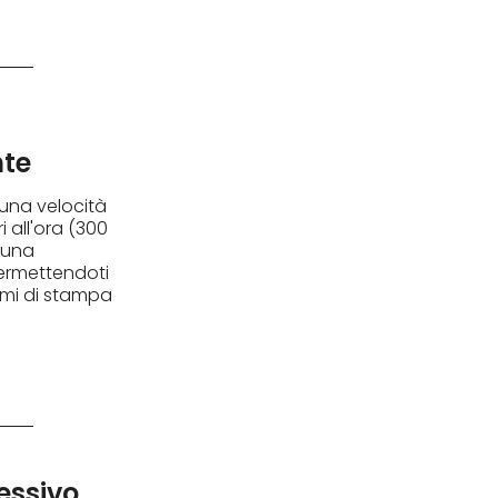
nte
 una velocità
i all'ora (300
 una
permettendoti
umi di stampa
essivo