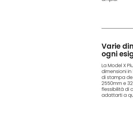
Varie di
ogni esi
La Model X Plu
dimensioni in
di stampa de
2550mm e 320
flessibilità di
adattarti a q