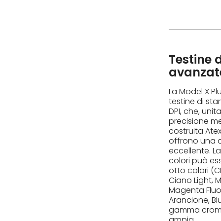
Testine 
avanzat
La Model X Pl
testine di s
DPI, che, uni
precisione m
costruita Ate
offrono una 
eccellente. L
colori può e
otto colori (C
Ciano Light, 
Magenta Fluo, 
Arancione, Bl
gamma croma
ampia.