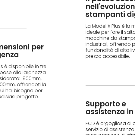
nell'evoluzion
stampanti dig
La Model X Plus è la
ideale per fare il salt
macchine da stampa 
industriali, offrendo 
mensioni per
funzionalità di alto li
genza
prezzo accessibile.
s è disponibile in tre
 base alla larghezza
siderata: 1800mm,
0mm, offrendoti la
 cui hai bisogno per
ualsiasi progetto.
Supporto e
assistenza in 
ECD è orgogliosa di o
servizio di assistenza