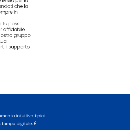
livello per la
andoti che la
empre in
i
e tu possa
r affidabile
l nostro gruppo
 tua
rti il supporto
namento
intuitivo tipici
stampa digitale. È